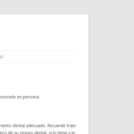
IT
onocerle en persona.
amiento dental adecuado. Recuerde traer
de su seguro dental, si lo tiene y le