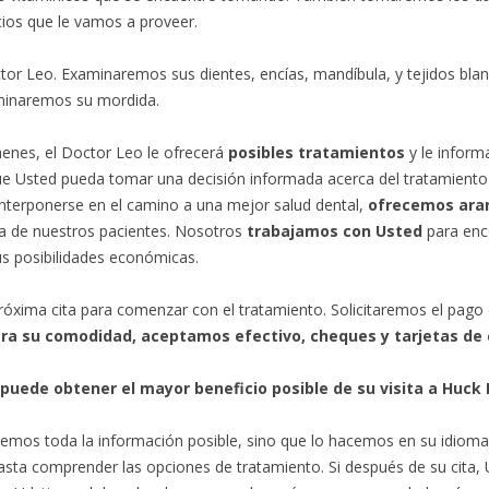
cios que le vamos a proveer.
tor Leo. Examinaremos sus dientes, encías, mandíbula, y tejidos blan
aminaremos su mordida.
menes, el Doctor Leo le ofrecerá
posibles tratamientos
y le inform
que Usted pueda tomar una decisión informada acerca del tratamien
terponerse en el camino a una mejor salud dental,
ofrecemos aran
a de nuestros pacientes. Nosotros
trabajamos con Usted
para enco
us posibilidades económicas.
róxima cita para comenzar con el tratamiento. Solicitaremos el pago 
ra su comodidad, aceptamos efectivo, cheques y tarjetas de 
puede obtener el mayor beneficio posible de su visita a Huck 
cemos toda la información posible, sino que lo hacemos en su idiom
ta comprender las opciones de tratamiento. Si después de su cita, 