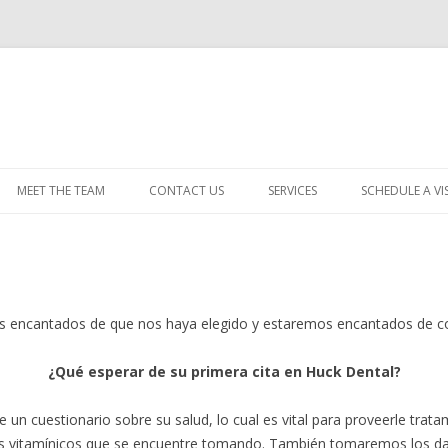
Skip
to
MEET THE TEAM
CONTACT US
SERVICES
SCHEDULE A VIS
content
s encantados de que nos haya elegido y estaremos encantados de c
¿Qué esperar de su primera cita en Huck Dental?
 un cuestionario sobre su salud, lo cual es vital para proveerle trat
vitamínicos que se encuentre tomando. También tomaremos los datos 