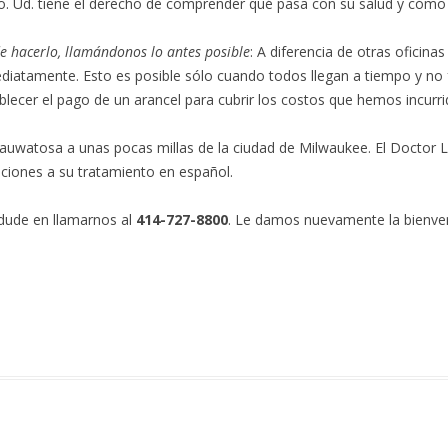
o. Ud. tiene el derecho de comprender qué pasa con su salud y cóm
de hacerlo, llamándonos lo antes posible
: A diferencia de otras oficina
iatamente. Esto es posible sólo cuando todos llegan a tiempo y no f
lecer el pago de un arancel para cubrir los costos que hemos incurri
auwatosa a unas pocas millas de la ciudad de Milwaukee. El Doctor 
pciones a su tratamiento en español.
 dude en llamarnos al
414-727-8800
. Le damos nuevamente la bienven